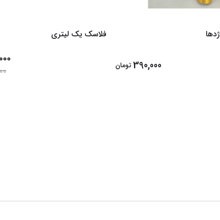
دها
فلاسک یک لیتری
000
390,000
تومان
00