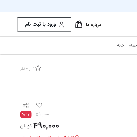
ورود یا ثبت نام
درباره ما
حمام
خانه
0
از
0
نفر
تخفیف
%
17
590,000
%
17
490,000
تومان