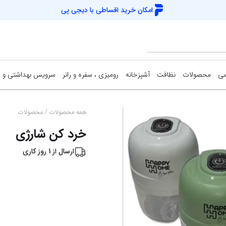
امکان خرید اقساطی با
دیجی پی
می
محصولات
نظافت
آشپزخانه
رومیزی ، سفره و رانر
سرویس بهداشتی و 
/
همه محصولات
محصولات
تخفیف
%
17
خرد کن شارژی
ارسال از
1
روز کاری