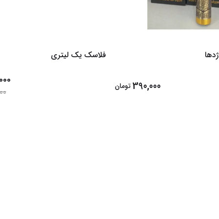
دها
فلاسک یک لیتری
000
390,000
تومان
00