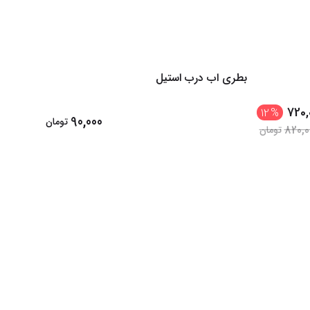
بطری اب درب استیل
زیرانداز
720,
12
%
90,000
تومان
820,0
تومان