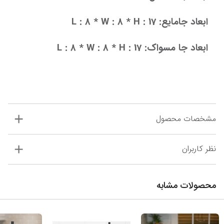
ابعاد جامایع: L : 8 * W : 8
* H : 17
ابعاد جا مسواک: L : 8 * W : 8
* H : 17
مشخصات محصول
نظر کاربران
محصولات مشابه