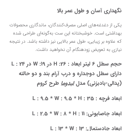
نگهداری آسان و طول عمر بالا
یکی از دغدغه‌های اصلی مصرف‌کنندگان، ماندگاری محصولات 
بهداشتی است. خوشبختانه این ست به‌گونه‌ای طراحی شده 
که علاوه بر زیبایی، طول عمر بالایی نیز داشته باشد. در نتیجه 
نیازی به تعویض زودهنگام آن نخواهید داشت.
حجم سطل 6 لیتر ابعاد : 26: H در 19: W در 24 : L 
دارای سطل دوجداره و درب آرام بند و دو حالته 
(پدالی-بادبزنی) مدل 
لیدوما
 طرح کروم
ابعاد فرچه : L : 9.5 * W : 9.5
* H : 35
ابعاد جاصابونی: L : 2.5 * W : 8
* H : 11
ابعاد جادستمال: L : 13 * W : 13