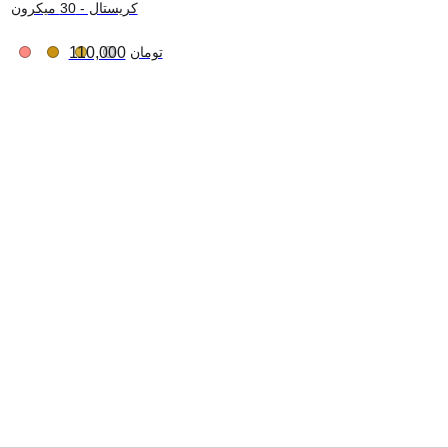
کریستال - 30 میکرون
ضخیم
تومان
110,000