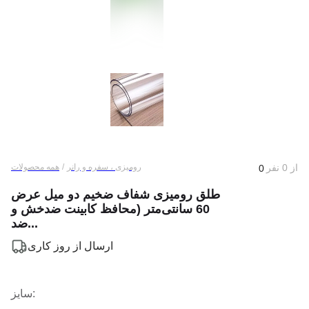
از
0
نفر
رومیزی ، سفره و رانر
/
همه محصولات
0
طلق رومیزی شفاف ضخیم دو میل عرض
60 سانتی‌متر (محافظ کابینت ضدخش و
ضد...
ارسال از
روز کاری
:
سایز