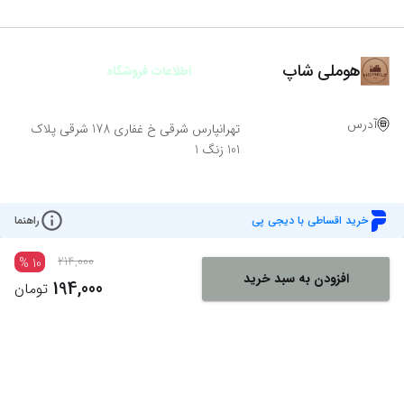
هوملی شاپ
اطلاعات فروشگاه
آدرس
تهرانپارس شرقی خ غفاری 178 شرقی پلاک
101 زنگ 1
خرید اقساطی با دیجی پی
راهنما
214,000
%
10
افزودن به سبد خرید
194,000
تومان