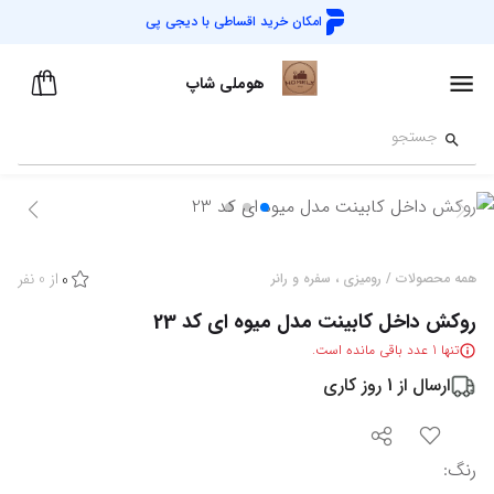
امکان خرید اقساطی با
دیجی پی
هوملی شاپ
از
0
نفر
همه محصولات
/
رومیزی ، سفره و رانر
0
روکش داخل کابینت مدل میوه ای کد 23
تنها
1
عدد باقی مانده است.
ارسال از
1
روز کاری
رنگ
: