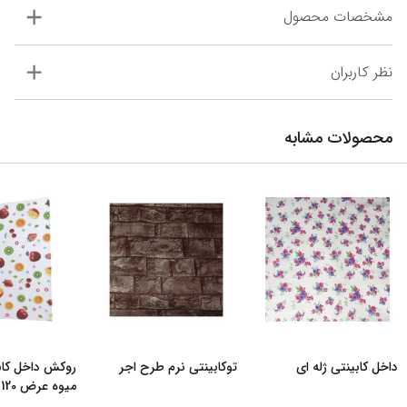
مشخصات محصول
نظر کاربران
محصولات مشابه
داخل کابینتی ژله ای
توکابینتی نرم طرح اجر
روکش داخل کا
میوه عرض 120