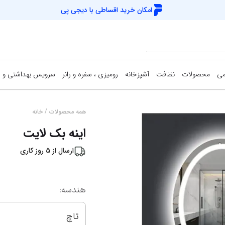
امکان خرید اقساطی با
دیجی پی
می
محصولات
نظافت
آشپزخانه
رومیزی ، سفره و رانر
سرویس بهداشتی و 
/
همه محصولات
خانه
اینه بک لایت
ارسال از
5
روز کاری
هندسه
:
تاچ