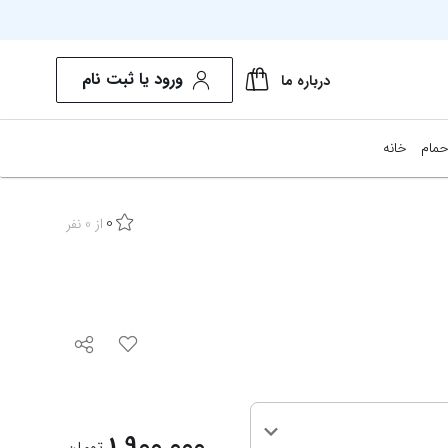
ورود یا ثبت نام
درباره ما
حمام
خانه
0
از
0
نفر
1,900,000
تومان