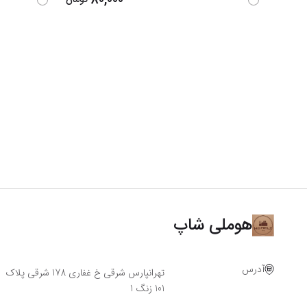
هوملی شاپ
آدرس
تهرانپارس شرقی خ غفاری 178 شرقی پلاک
101 زنگ 1