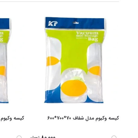
کیسه وکیوم مدل شفاف 70*700*600
کیسه وکیوم مدل ش
80,000
تومان