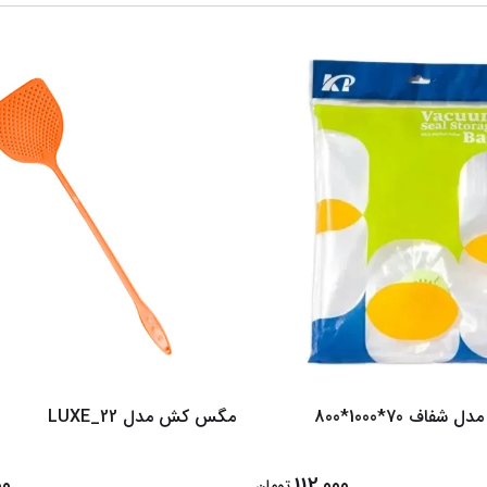
فاف 70*1000*800
مگس کش مدل LUXE_22
00
112,000
تومان