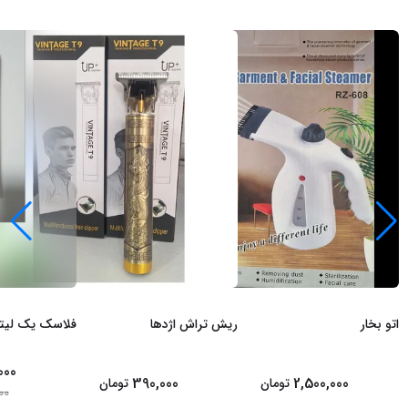
اتو بخار
ریش تراش اژدها
فلاسک یک لیت
000
390,000
2,500,000
تومان
تومان
00