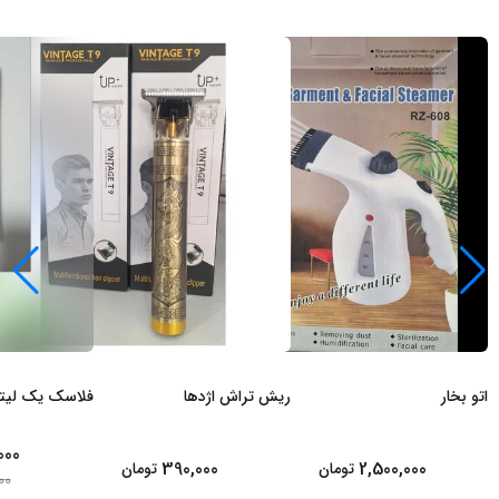
اتو بخار
ریش تراش اژدها
فلاسک یک لیت
000
390,000
2,500,000
تومان
تومان
00