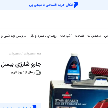
امکان خرید اقساطی با
دیجی پی
می
محصولات
نظافت
آشپزخانه
رومیزی ، سفره و رانر
سرویس بهداشتی و 
/
همه محصولات
محصولات
جارو شارژی بیسل 2005Z
ارسال از
1
روز کاری
خرید اقساطی با دیجی پی