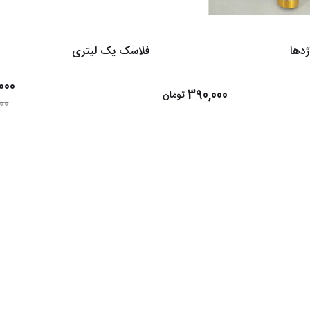
دها
فلاسک یک لیتری
000
390,000
تومان
00