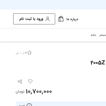
ورود یا ثبت نام
درباره ما
حمام
خانه
0
از
0
نفر
10,700,000
تومان
راهنما