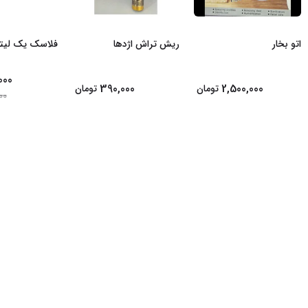
اتو بخار
ریش تراش اژدها
فلاسک یک لیت
000
390,000
2,500,000
تومان
تومان
00