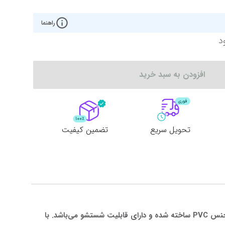
راهنما
د
افزودن به سبد خرید
تحویل سریع
تضمین کیفیت
کفپوش روکش داخل کابینت با ابعاد 500xو50/60 سانتی‌متر و وزن 500 گرم، ایده‌آل برای استفاده در آشپزخانه است. این کفپوش از جنس PVC ساخته شده و دارای قابلیت شستشو می‌باشد. با 