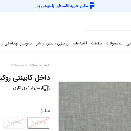
امکان خرید اقساطی با
دیجی پی
می
محصولات
نظافت
آشپزخانه
رومیزی ، سفره و رانر
سرویس بهداشتی و 
/
همه محصولات
محصولات
داخل کابینتی روک
ارسال از
1
روز کاری
سایز
:
60*500
50*500