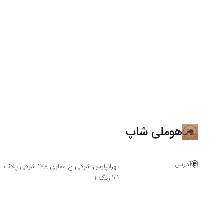
هوملی شاپ
آدرس
تهرانپارس شرقی خ غفاری 178 شرقی پلاک
101 زنگ 1