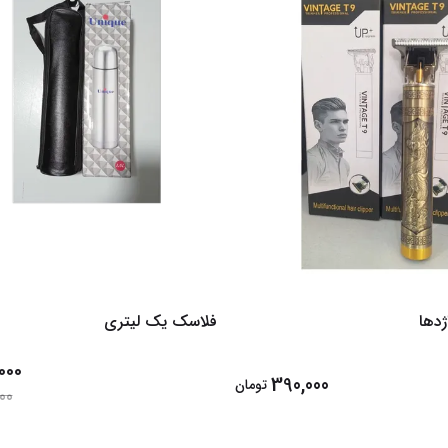
دها
فلاسک یک لیتری
000
390,000
تومان
00