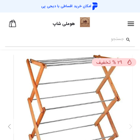
امکان خرید اقساطی با
دیجی پی
هوملی شاپ
تخفیف
%
29