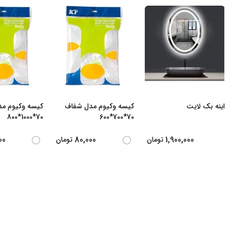
اینه بک لایت
کیسه وکیوم مدل شفاف
کیسه وکیوم م
70*1000*800
70*700*600
00
80,000
1,900,000
تومان
تومان