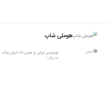
هوملی شاپ
آدرس
تهرانپارس شرقی خ غفاری 178 شرقی پلاک
101 زنگ 1