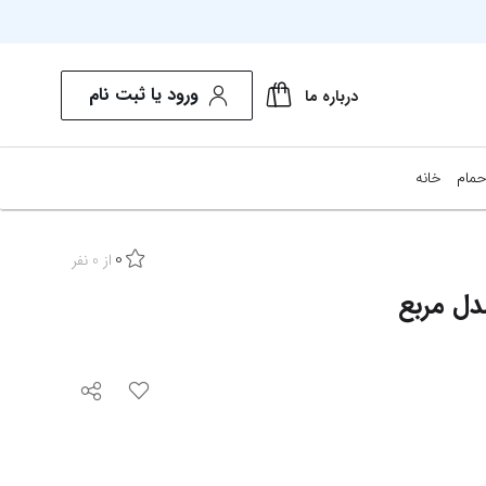
ورود یا ثبت نام
درباره ما
حمام
خانه
0
از
0
نفر
دل مربع