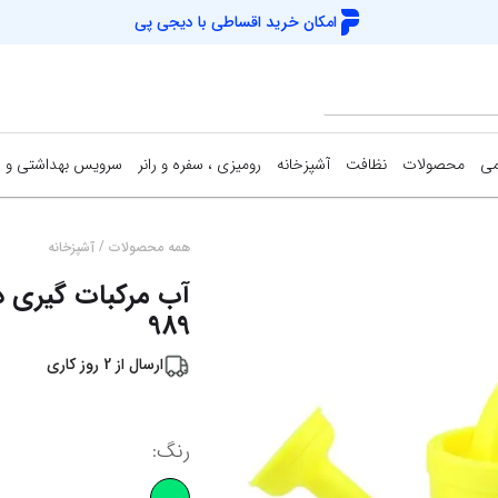
امکان خرید اقساطی با
دیجی پی
می
محصولات
نظافت
آشپزخانه
رومیزی ، سفره و رانر
سرویس بهداشتی و 
/
همه محصولات
آشپزخانه
989
ارسال از
2
روز کاری
رنگ
: