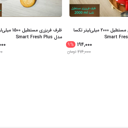
ظرف فریزری مستطیل 2000 میلی‌لیتر تکسا
ظرف فریزری مستطیل
مدل Smart Fresh Plus
000
194,000
9
%
00
214,000
تومان