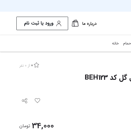
ورود یا ثبت نام
درباره ما
حمام
خانه
0
از
0
نفر
د BEH123
34,000
تومان