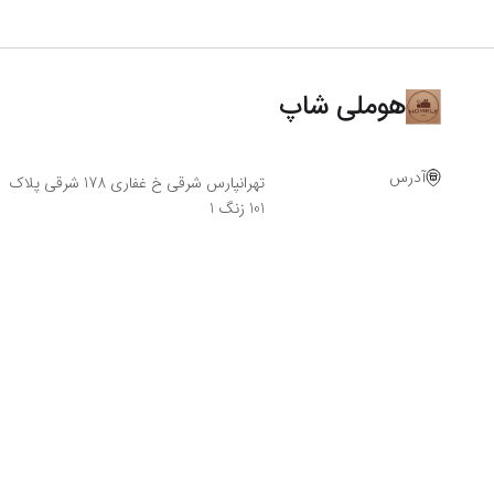
هوملی شاپ
آدرس
تهرانپارس شرقی خ غفاری 178 شرقی پلاک
101 زنگ 1