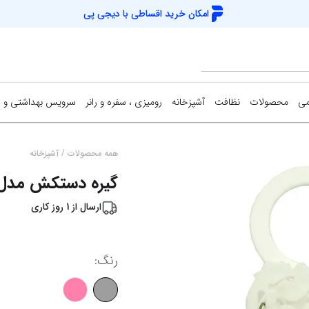
امکان خرید اقساطی با
دیجی پی
می
محصولات
نظافت
آشپزخانه
رومیزی ، سفره و رانر
سرویس بهداشتی و 
/
همه محصولات
آشپزخانه
گیره دستکش مدل گل ک
ارسال از
1
روز کاری
رنگ
: