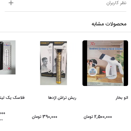
نظر کاربران
محصولات مشابه
اتو بخار
ریش تراش اژدها
فلاسک یک لیت
000
390,000
2,500,000
تومان
تومان
00