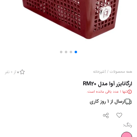
از
0
نفر
همه محصولات
/
آشپزخانه
0
ارگانایزر آوا مدل RM20
تنها
1
عدد باقی مانده است.
ارسال از
1
روز کاری
رنگ
: