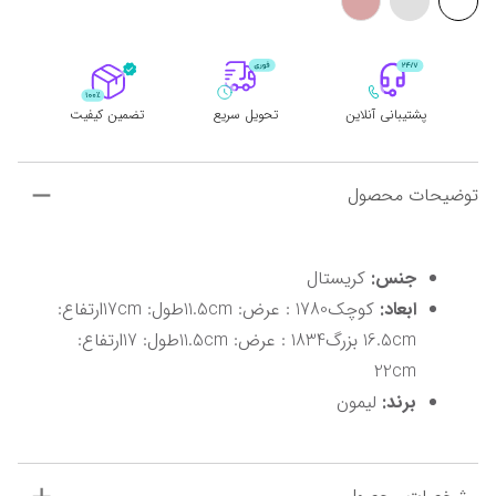
پشتیبانی آنلاین
تحویل سریع
تضمین کیفیت
توضیحات محصول
جنس:
 کریستال
ابعاد:
 کوچک1780 : عرض: 11.5cmطول: 17cmارتفاع: 
16.5cm بزرگ1834 : عرض: 11.5cmطول: 17ارتفاع: 
22cm
برند:
 لیمون