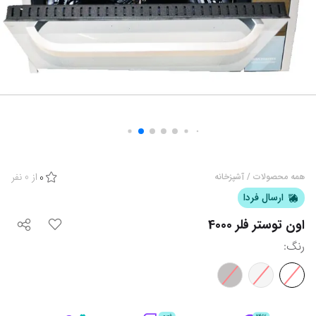
از
0
نفر
همه محصولات
/
آشپزخانه
0
ارسال فردا
اون توستر فلر 4000
رنگ
: