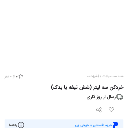
از
0
نفر
همه محصولات
/
آشپزخانه
0
خردکن سه لیتر (شش تیغه با یدک)
ارسال از
روز کاری
خرید اقساطی با دیجی پی
راهنما