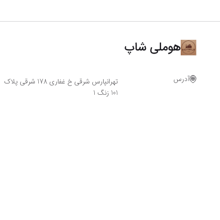
هوملی شاپ
آدرس
تهرانپارس شرقی خ غفاری 178 شرقی پلاک
101 زنگ 1