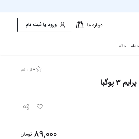
ورود یا ثبت نام
درباره ما
حمام
خانه
0
از
0
نفر
89,000
تومان