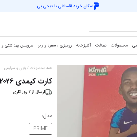
امکان خرید اقساطی با
دیجی پی
می
محصولات
نظافت
آشپزخانه
رومیزی ، سفره و رانر
سرویس بهداشتی و 
/
همه محصولات
بازی و سرگرمی
کارت کیمدی 2026 پرایم 3 پوگبا
ارسال از
2
روز کاری
مدل
:
PRIME