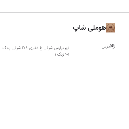
هوملی شاپ
آدرس
تهرانپارس شرقی خ غفاری 178 شرقی پلاک
101 زنگ 1