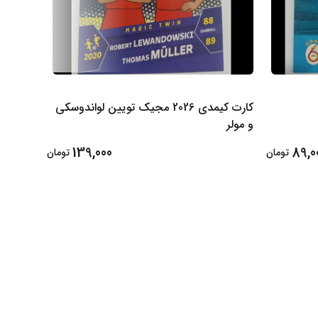
کارت کیمدی 2026 مجیک تویین لواندوسکی
و مولر
سیدورف
139,000
89,0
تومان
تومان