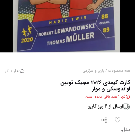
از
0
نفر
همه محصولات
/
بازی و سرگرمی
0
کارت کیمدی 2026 مجیک تویین
لواندوسکی و مولر
تنها
1
عدد باقی مانده است.
ارسال از
2
روز کاری
مدل
: